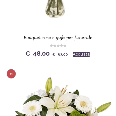
Bouquet rose e gigli per funerale
Original
Current
€
48.00
Acquista
€
63.00
price
price
was:
is:
€63.00.
€48.00.
In
Offerta!