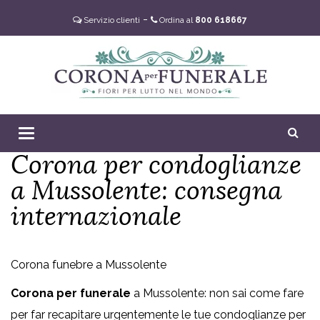
-
Servizio clienti
Ordina al
800 618667
0
Toggle
Corona per condoglianze
navigation
a Mussolente: consegna
internazionale
Corona funebre a Mussolente
Corona per funerale
a Mussolente: non sai come fare
per far recapitare urgentemente le tue condoglianze per