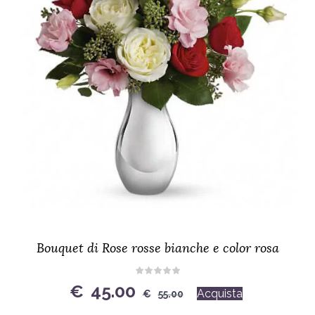
Bouquet di Rose rosse bianche e color rosa
Original
Current
€
45.00
Acquista
€
55.00
price
price