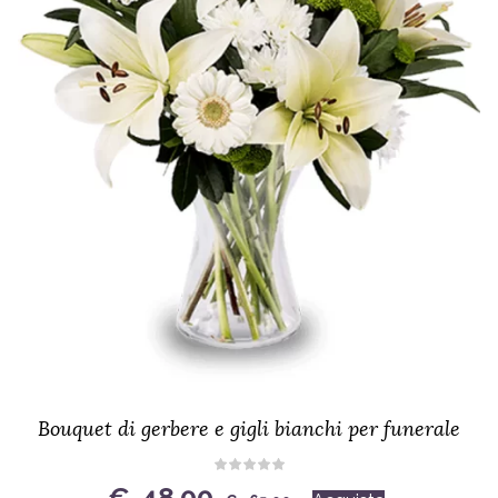
Bouquet di gerbere e gigli bianchi per funerale
Original
Current
€
48.00