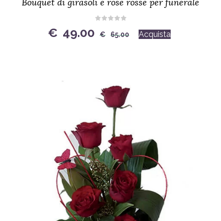
Bouquet di girasoli e rose rosse per funerale
Original
Current
€
49.00
Acquista
€
65.00
price
price
was:
is:
€65.00.
€49.00.