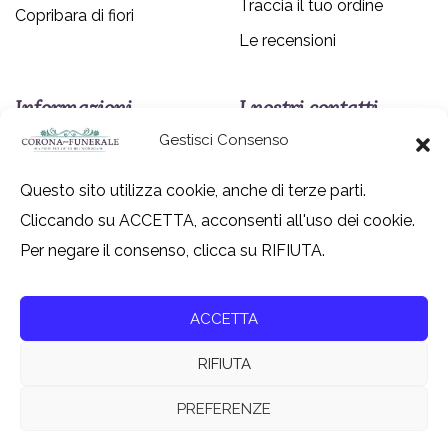
Traccia il tuo ordine
Copribara di fiori
Le recensioni
Informazioni
I nostri contatti
Gestisci Consenso
Gruppo
Chi siamo
Internazionale TF Srl
Come contattarci
Questo sito utilizza cookie, anche di terze parti.
800 618667
Cliccando su ACCETTA, acconsenti all'uso dei cookie.
Policy privacy
info@coronafunerale.it
Per negare il consenso, clicca su RIFIUTA.
Policy cookies
Twitter
Modulo di recesso
Instagram
ACCETTA
RIFIUTA
PREFERENZE
© Coronafunerale.it – Tutti i diritti riservati – Gruppo