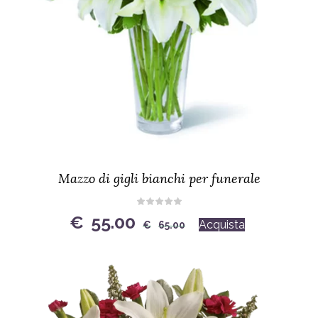
Mazzo di gigli bianchi per funerale
Original
Current
€
55.00
Acquista
€
65.00
price
price
was:
is:
€65.00.
€55.00.