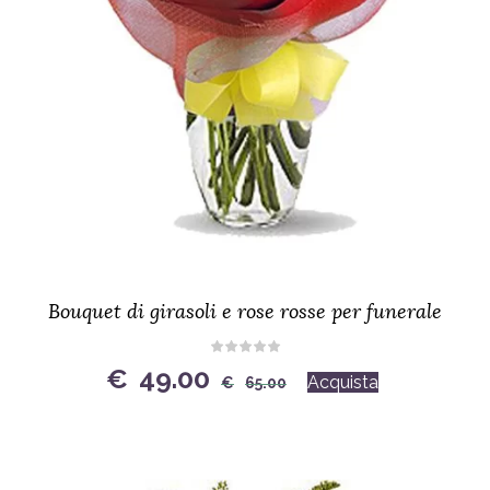
Bouquet di girasoli e rose rosse per funerale
Original
Current
€
49.00
Acquista
€
65.00
price
price
was:
is:
€65.00.
€49.00.