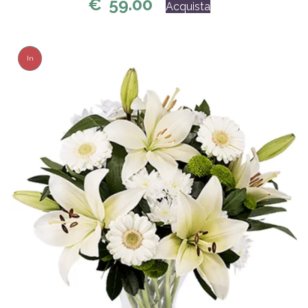
€
59.00
Acquista
In
Offerta!