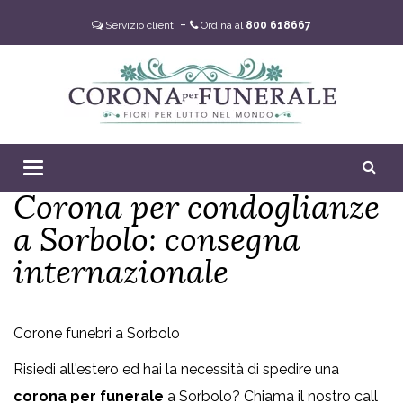
-
Servizio clienti
Ordina al
800 618667
0
Toggle
Corona per condoglianze
navigation
a Sorbolo: consegna
internazionale
Corone funebri a Sorbolo
Risiedi all'estero ed hai la necessità di spedire una
corona
per funerale
a Sorbolo? Chiama il nostro call