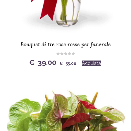
Bouquet di tre rose rosse per funerale
Original
Current
€
39.00
Acquista
€
55.00
price
price
was:
is:
€55.00.
€39.00.