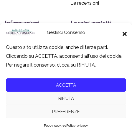
Le recensioni
Informazioni
I nostri contatti
Gestisci Consenso
Gruppo
Chi siamo
Internazionale TF Srl
Come contattarci
Questo sito utilizza cookie, anche di terze parti.
800 618667
Cliccando su ACCETTA, acconsenti all'uso dei cookie.
Policy privacy
info@coronafunerale.it
Per negare il consenso, clicca su RIFIUTA.
Policy cookies
Twitter
Modulo di recesso
Instagram
ACCETTA
RIFIUTA
PREFERENZE
© Coronafunerale.it – Tutti i diritti riservati – Gruppo
Internazionale TF Srl – P.IVA 01124050046
Policy cookies
Policy privacy