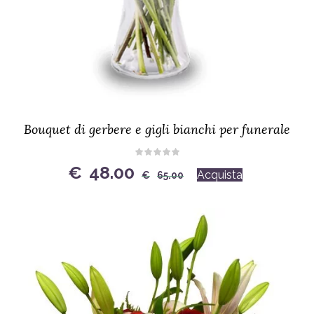
Bouquet di gerbere e gigli bianchi per funerale
Original
Current
€
48.00
Acquista
€
65.00
price
price
was:
is:
€65.00.
€48.00.