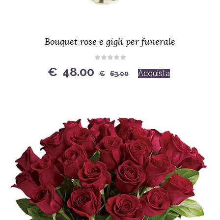
Bouquet rose e gigli per funerale
Original
Current
€
48.00
Acquista
€
63.00
price
price
was:
is:
€63.00.
€48.00.